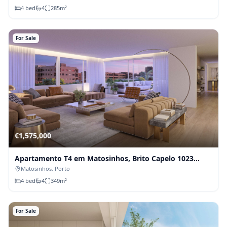
4
bed
4
285
m²
For Sale
€
1,575,000
Apartamento T4 em Matosinhos, Brito Capelo 1023
(Fração C)
Matosinhos
, Porto
4
bed
4
349
m²
For Sale