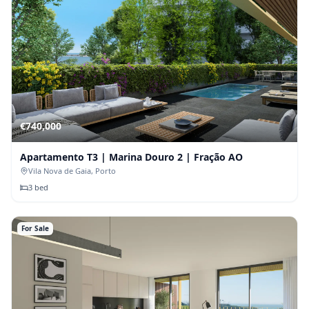
€
740,000
Apartamento T3 | Marina Douro 2 | Fração AO
Vila Nova de Gaia
, Porto
3
bed
For Sale