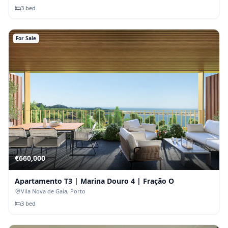
3
bed
For Sale
€
660,000
Apartamento T3 | Marina Douro 4 | Fração O
Vila Nova de Gaia
, Porto
3
bed