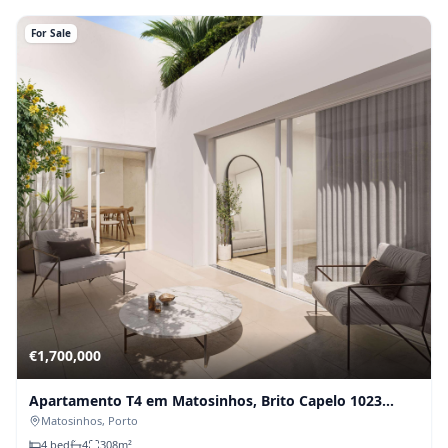
For Sale
€
1,700,000
Apartamento T4 em Matosinhos, Brito Capelo 1023
(Fração E)
Matosinhos
, Porto
4
bed
4
308
m²