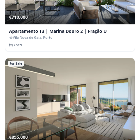
€
710,000
Apartamento T3 | Marina Douro 2 | Fração U
Vila Nova de Gaia
, Porto
3
bed
For Sale
€
855,000