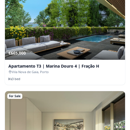
€
665,000
Apartamento T3 | Marina Douro 4 | Fração H
Vila Nova de Gaia
, Porto
3
bed
For Sale