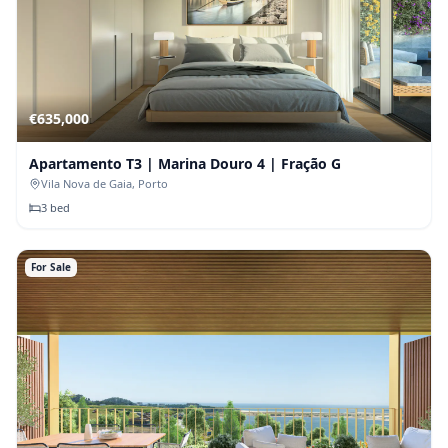
€
635,000
Apartamento T3 | Marina Douro 4 | Fração G
Vila Nova de Gaia
, Porto
3
bed
For Sale