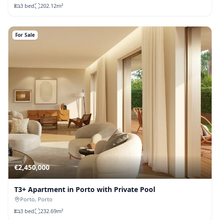
3
bed
202.12
m²
For Sale
€
2,450,000
T3+ Apartment in Porto with Private Pool
Porto
, Porto
3
bed
232.69
m²