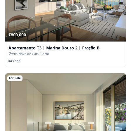
€
800,000
Apartamento T3 | Marina Douro 2 | Fração B
Vila Nova de Gaia
, Porto
3
bed
For Sale