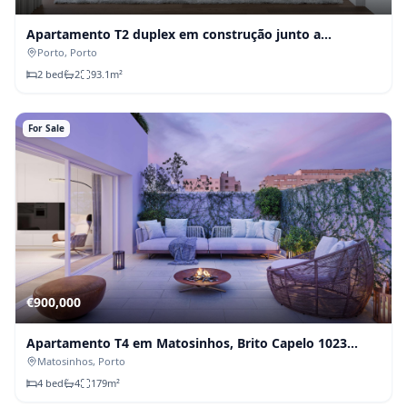
Apartamento T2 duplex em construção junto a
Cedofeita — Anza Boa Hora
Porto
, Porto
2
bed
2
93.1
m²
For Sale
€
900,000
Apartamento T4 em Matosinhos, Brito Capelo 1023
(Fração X)
Matosinhos
, Porto
4
bed
4
179
m²