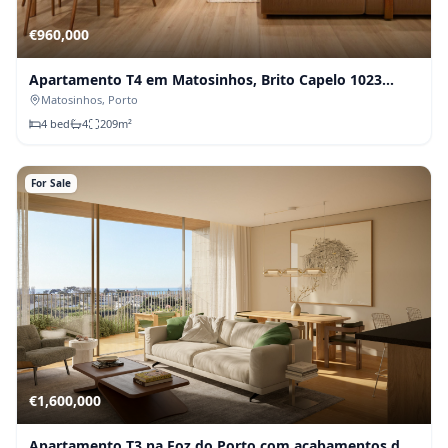
€
960,000
Apartamento T4 em Matosinhos, Brito Capelo 1023
(Fração E)
Matosinhos
, Porto
4
bed
4
209
m²
For Sale
€
1,600,000
Apartamento T3 na Foz do Porto com acabamentos de