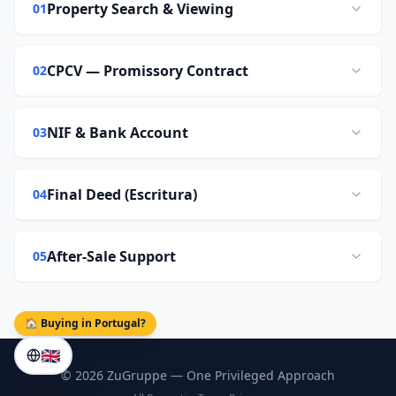
Property Search & Viewing
01
CPCV — Promissory Contract
02
NIF & Bank Account
03
Final Deed (Escritura)
04
After-Sale Support
05
🏠 Buying in Portugal?
🇬🇧
©
2026
ZuGruppe — One Privileged Approach