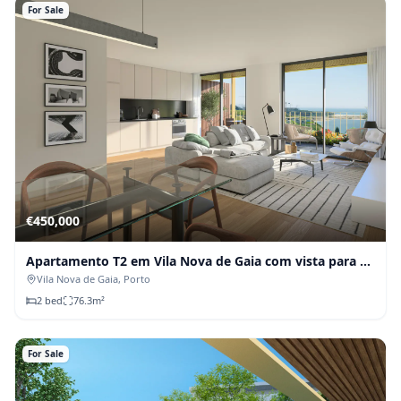
For Sale
€
450,000
Apartamento T2 em Vila Nova de Gaia com vista para o
Douro
Vila Nova de Gaia
, Porto
2
bed
76.3
m²
For Sale