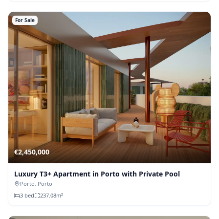
For Sale
€
2,450,000
Luxury T3+ Apartment in Porto with Private Pool
Porto
, Porto
3
bed
237.08
m²