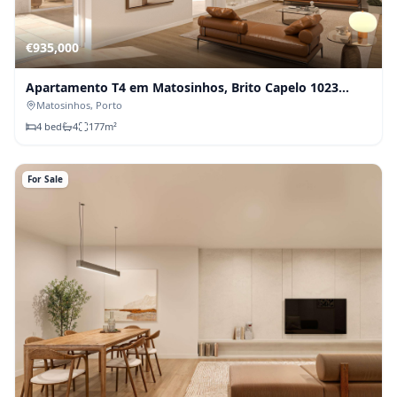
€
935,000
Apartamento T4 em Matosinhos, Brito Capelo 1023
(Fração O)
Matosinhos
, Porto
4
bed
4
177
m²
For Sale