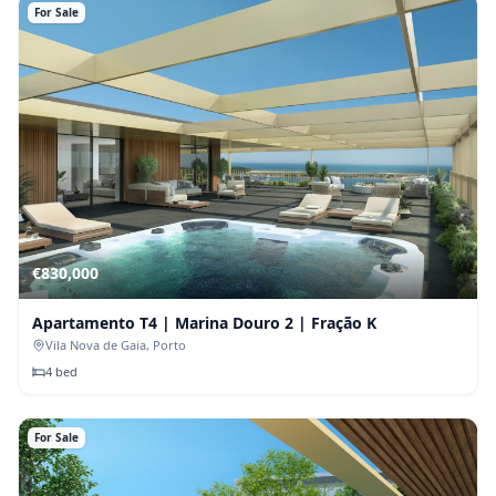
For Sale
€
830,000
Apartamento T4 | Marina Douro 2 | Fração K
Vila Nova de Gaia
, Porto
4
bed
For Sale