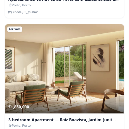
luxo
Porto
, Porto
3
bed
3
180
m²
For Sale
€
1,850,000
3-bedroom Apartment — Raiz Boavista, Jardim (unit
F3.1)
Porto
, Porto