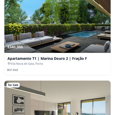
€
340,000
Apartamento T1 | Marina Douro 2 | Fração F
Vila Nova de Gaia
, Porto
1
bed
For Sale