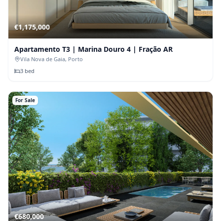
€
1,175,000
Apartamento T3 | Marina Douro 4 | Fração AR
Vila Nova de Gaia
, Porto
3
bed
For Sale
€
680,000