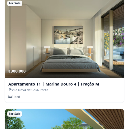
For Sale
€
300,000
Apartamento T1 | Marina Douro 4 | Fração M
Vila Nova de Gaia
, Porto
1
bed
For Sale