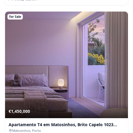
For Sale
€
1,450,000
Apartamento T4 em Matosinhos, Brito Capelo 1023
(Fração D)
Matosinhos
, Porto