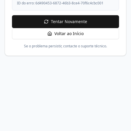
ID do erro:
6d490453-6872-46b3-8ce4-70f6c4cbc001
Tentar Novamente
Voltar ao Início
Se o problema persistir, contacte o suporte técnico.