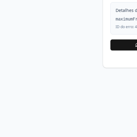
Detalhes d
maximumF
ID do erro:
4