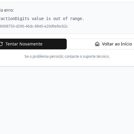
o erro:
ractionDigits value is out of range.
6068750-d296-46dc-8840-e20d9efecb2c
Tentar Novamente
Voltar ao Início
Se o problema persistir, contacte o suporte técnico.