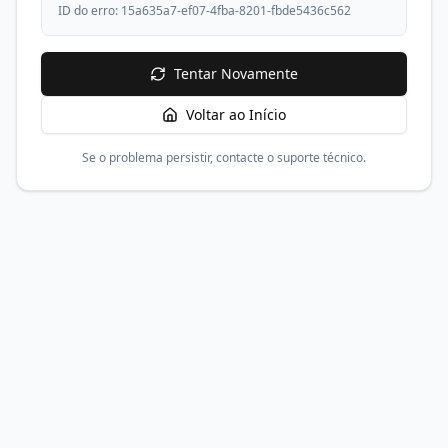
ID do erro:
15a635a7-ef07-4fba-8201-fbde5436c562
Tentar Novamente
Voltar ao Início
Se o problema persistir, contacte o suporte técnico.