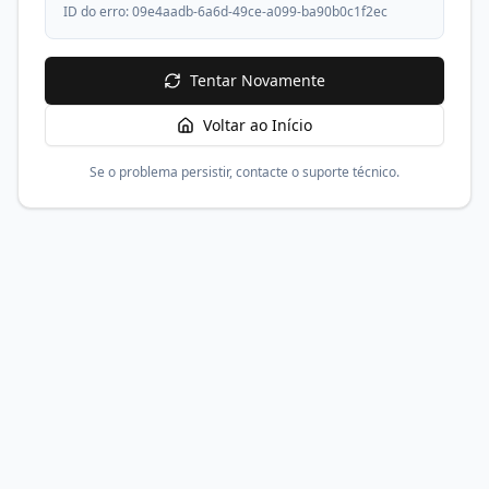
ID do erro:
09e4aadb-6a6d-49ce-a099-ba90b0c1f2ec
Tentar Novamente
Voltar ao Início
Se o problema persistir, contacte o suporte técnico.