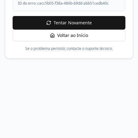
ID do erro:
cacc5b05-f38a-486b-b9dd-abb51cedb40c
Tentar Novamente
Voltar ao Início
Se o problema persistir, contacte o suporte técnico.