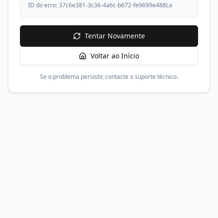
ID do erro:
37c6e381-3c36-4a6c-b672-fe9699e488ca
Tentar Novamente
Voltar ao Início
Se o problema persistir, contacte o suporte técnico.