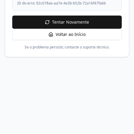
ID do erro:
92c678ae-aa7e-4e3b-b52b-72a16f47fa66
Tentar Novamente
Voltar ao Início
Se o problema persistir, contacte o suporte técnico.