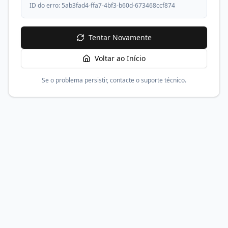
ID do erro:
5ab3fad4-ffa7-4bf3-b60d-673468ccf874
Tentar Novamente
Voltar ao Início
Se o problema persistir, contacte o suporte técnico.