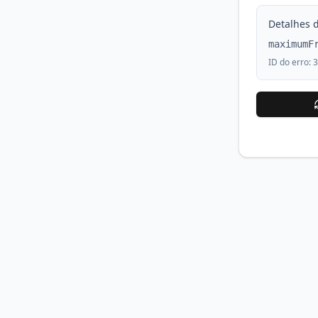
Detalhes d
maximumF
ID do erro:
3