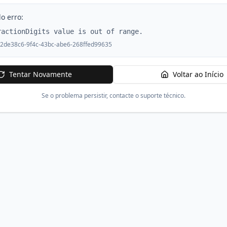
o erro:
ractionDigits value is out of range.
2de38c6-9f4c-43bc-abe6-268ffed99635
Tentar Novamente
Voltar ao Início
Se o problema persistir, contacte o suporte técnico.