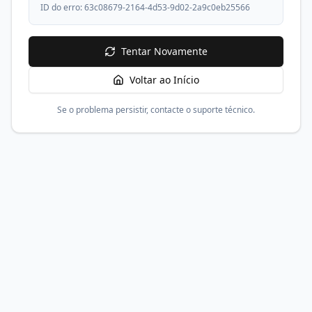
ID do erro:
63c08679-2164-4d53-9d02-2a9c0eb25566
Tentar Novamente
Voltar ao Início
Se o problema persistir, contacte o suporte técnico.