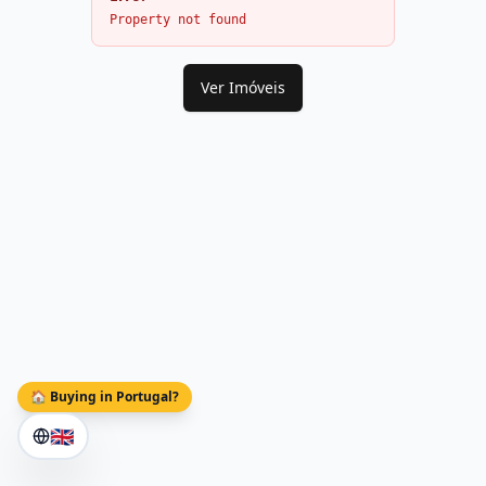
Property not found
Ver Imóveis
🏠 Buying in Portugal?
🇬🇧