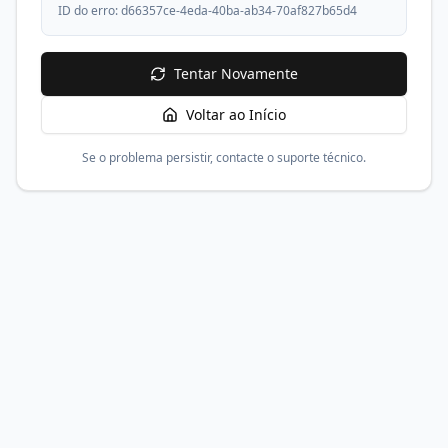
ID do erro:
d66357ce-4eda-40ba-ab34-70af827b65d4
Tentar Novamente
Voltar ao Início
Se o problema persistir, contacte o suporte técnico.