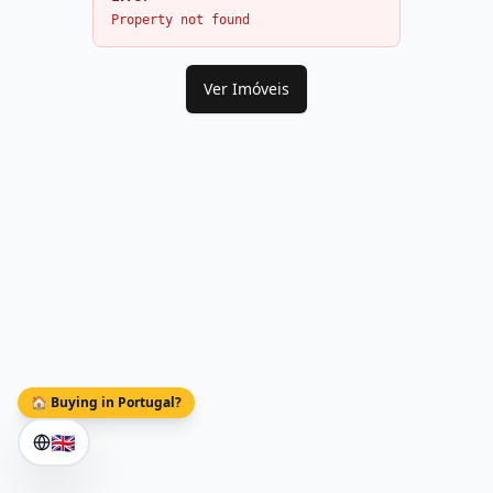
Property not found
Ver Imóveis
🏠 Buying in Portugal?
🇬🇧