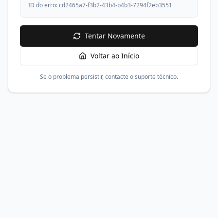
ID do erro:
cd2465a7-f3b2-43b4-b4b3-7294f2eb3551
Tentar Novamente
Voltar ao Início
Se o problema persistir, contacte o suporte técnico.