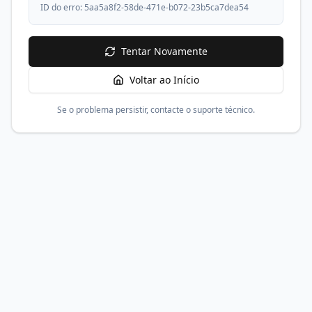
ID do erro:
5aa5a8f2-58de-471e-b072-23b5ca7dea54
Tentar Novamente
Voltar ao Início
Se o problema persistir, contacte o suporte técnico.