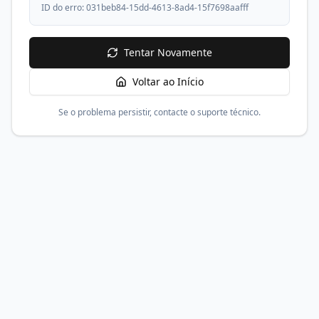
ID do erro:
031beb84-15dd-4613-8ad4-15f7698aafff
Tentar Novamente
Voltar ao Início
Se o problema persistir, contacte o suporte técnico.