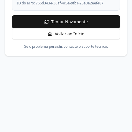
ID do erro:
766d3434-38af-4c5e-9fb1-25e3e2eef487
Tentar Novamente
Voltar ao Início
Se o problema persistir, contacte o suporte técnico.