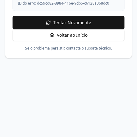
ID do erro:
dc59cd82-8984-416e-9db6-c6128a068dc0
Tentar Novamente
Voltar ao Início
Se o problema persistir, contacte o suporte técnico.