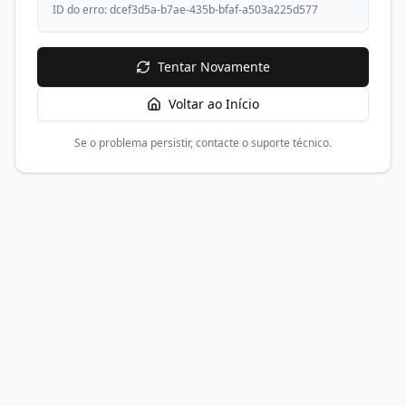
ID do erro:
dcef3d5a-b7ae-435b-bfaf-a503a225d577
Tentar Novamente
Voltar ao Início
Se o problema persistir, contacte o suporte técnico.