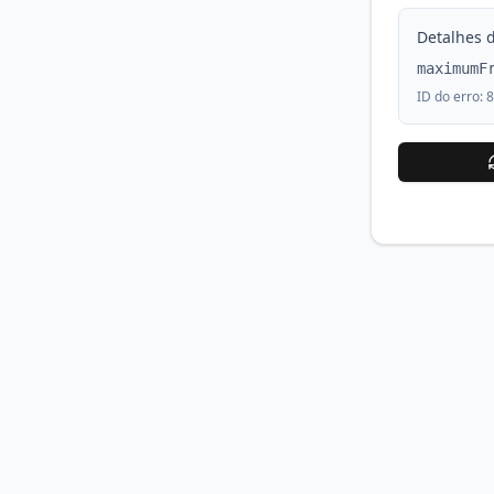
Detalhes d
maximumF
ID do erro:
8