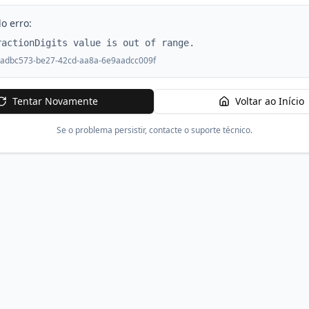
o erro:
ractionDigits value is out of range.
adbc573-be27-42cd-aa8a-6e9aadcc009f
Tentar Novamente
Voltar ao Início
Se o problema persistir, contacte o suporte técnico.