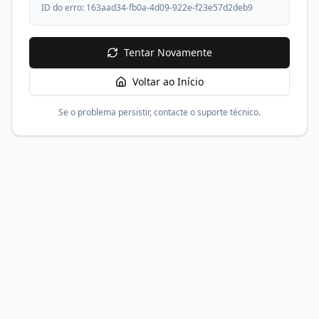
ID do erro:
163aad34-fb0a-4d09-922e-f23e57d2deb9
Tentar Novamente
Voltar ao Início
Se o problema persistir, contacte o suporte técnico.