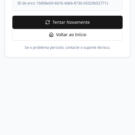
ID do erro:
1b908e69-6b76-4deb-8730-05029b52771c
Tentar Novamente
Voltar ao Início
Se o problema persistir, contacte o suporte técnico.