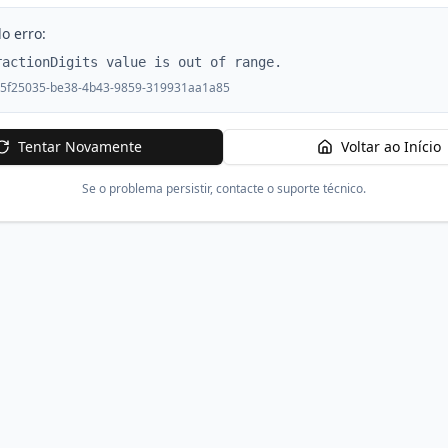
o erro:
ractionDigits value is out of range.
5f25035-be38-4b43-9859-319931aa1a85
Tentar Novamente
Voltar ao Início
Se o problema persistir, contacte o suporte técnico.