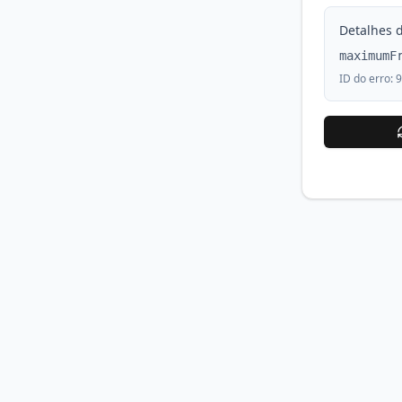
Detalhes d
maximumF
ID do erro:
9