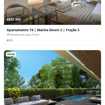
€855 000
Apartamento T4 | Marina Douro 2 | Fração S
Vila Nova de Gaia
, Porto
T
4
Venda