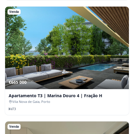
Venda
€665 000
Apartamento T3 | Marina Douro 4 | Fração H
Vila Nova de Gaia
, Porto
T
3
Venda