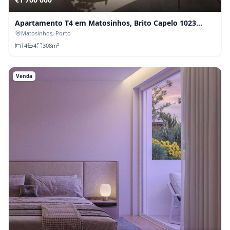
Apartamento T4 em Matosinhos, Brito Capelo 1023
(Fração E)
Matosinhos
, Porto
T
4
4
308
m²
Venda