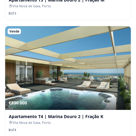
Vila Nova de Gaia
, Porto
T
3
Venda
€830 000
Apartamento T4 | Marina Douro 2 | Fração K
Vila Nova de Gaia
, Porto
T
4