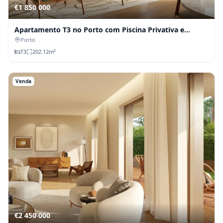
€1 850 000
Apartamento T3 no Porto com Piscina Privativa e
Jardins
Porto
T
3
202.12
m²
Venda
€2 450 000