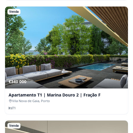
Venda
€340 000
Apartamento T1 | Marina Douro 2 | Fração F
Vila Nova de Gaia
, Porto
T
1
Venda