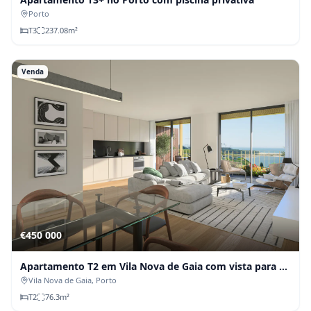
Porto
T
3
237.08
m²
Venda
€450 000
Apartamento T2 em Vila Nova de Gaia com vista para o
Douro
Vila Nova de Gaia
, Porto
T
2
76.3
m²