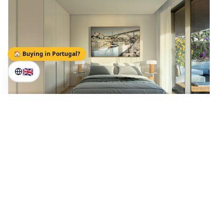
🏠 Buying in Portugal?
🇬🇧
€635 000
Apartamento T3 | Marina Douro 4 | Fração G
Vila Nova de Gaia
, Porto
T
3
Venda