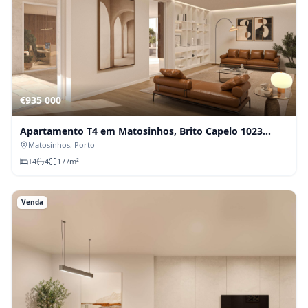
€935 000
Apartamento T4 em Matosinhos, Brito Capelo 1023
(Fração O)
Matosinhos
, Porto
T
4
4
177
m²
Venda