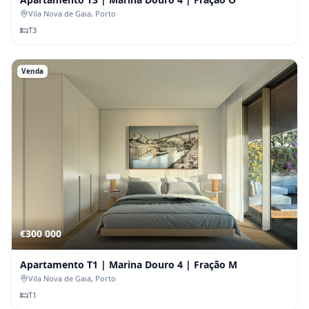
Vila Nova de Gaia
, Porto
T
3
Venda
€300 000
Apartamento T1 | Marina Douro 4 | Fração M
Vila Nova de Gaia
, Porto
T
1