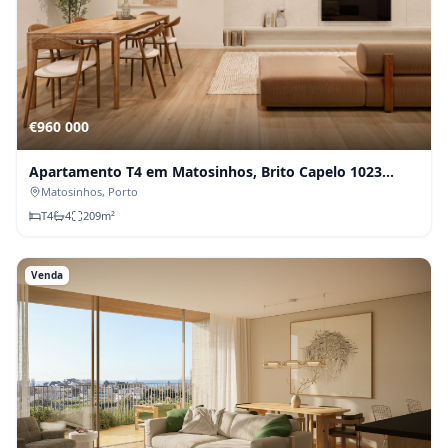
€960 000
Apartamento T4 em Matosinhos, Brito Capelo 1023
(Fração E)
Matosinhos
, Porto
T
4
4
209
m²
Venda