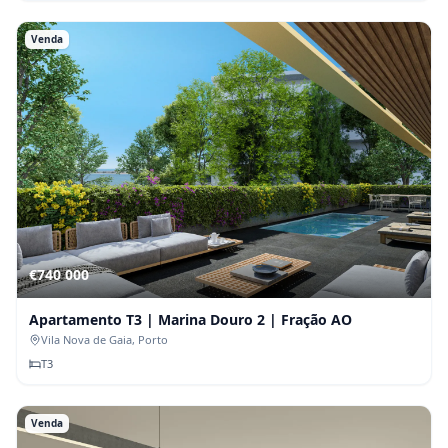
Venda
€740 000
Apartamento T3 | Marina Douro 2 | Fração AO
Vila Nova de Gaia
, Porto
T
3
Venda