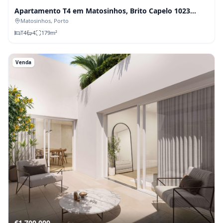
Apartamento T4 em Matosinhos, Brito Capelo 1023
(Fração X)
Matosinhos
, Porto
T
4
4
179
m²
Venda
€1 700 000