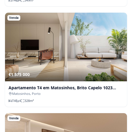
T
4
4
349
m²
Venda
€1 575 000
Apartamento T4 em Matosinhos, Brito Capelo 1023
(Fração B)
Matosinhos
, Porto
T
4
4
328
m²
Venda