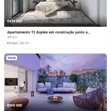
€430 000
Apartamento T2 duplex em construção junto a
Cedofeita — Anza Boa Hora
Porto
T
2
2
93.1
m²
Venda
€900 000