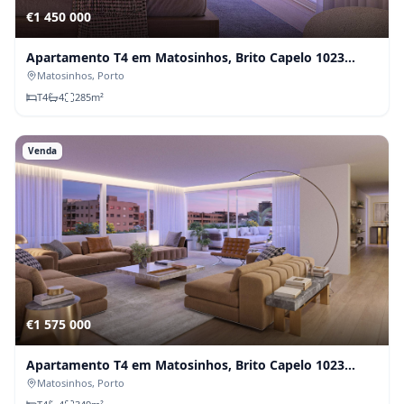
€1 450 000
Apartamento T4 em Matosinhos, Brito Capelo 1023
(Fração D)
Matosinhos
, Porto
T
4
4
285
m²
Venda
€1 575 000
Apartamento T4 em Matosinhos, Brito Capelo 1023
(Fração C)
Matosinhos
, Porto