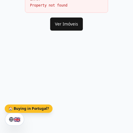
Property not found
Ver Imóveis
🏠 Buying in Portugal?
🇬🇧