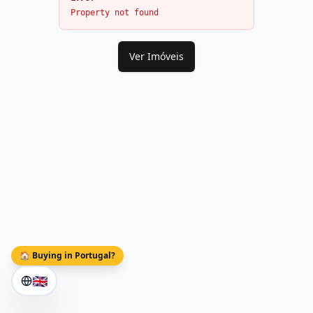
Property not found
Ver Imóveis
🏠 Buying in Portugal?
🇬🇧