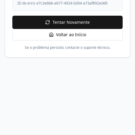
ID do erro:
e7c3ebbb-ab77-4924-b304-a73af892edd0
Tentar Novamente
Voltar ao Início
Se o problema persistir, contacte o suporte técnico.