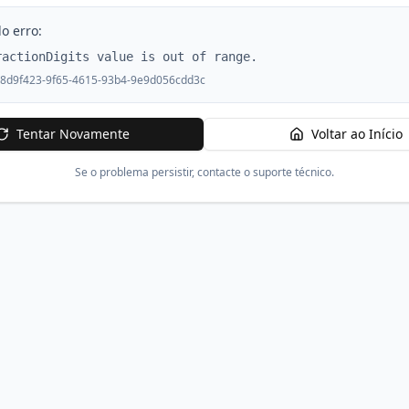
o erro:
ractionDigits value is out of range.
8d9f423-9f65-4615-93b4-9e9d056cdd3c
Tentar Novamente
Voltar ao Início
Se o problema persistir, contacte o suporte técnico.