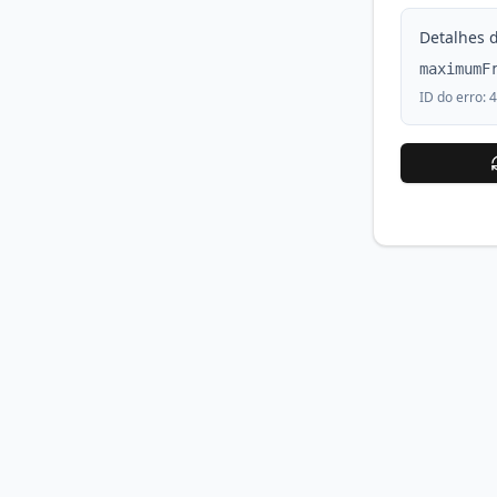
Detalhes d
maximumF
ID do erro:
4