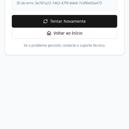
ID do erro:
3e787a23-7462-47f9-8de6-7c4f8e00a473
Tentar Novamente
Voltar ao Início
Se o problema persistir, contacte o suporte técnico.