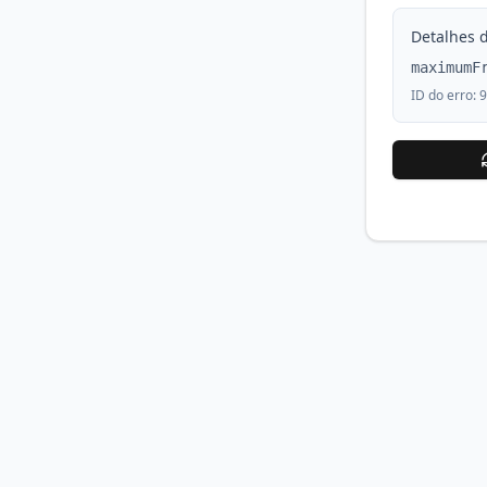
Detalhes d
maximumF
ID do erro:
9