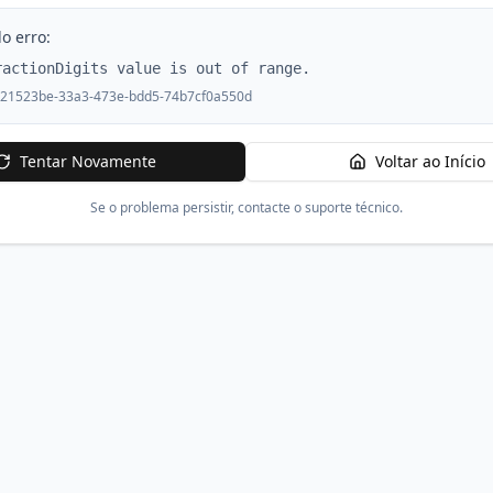
o erro:
ractionDigits value is out of range.
21523be-33a3-473e-bdd5-74b7cf0a550d
Tentar Novamente
Voltar ao Início
Se o problema persistir, contacte o suporte técnico.