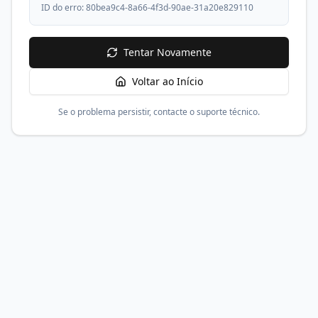
ID do erro:
80bea9c4-8a66-4f3d-90ae-31a20e829110
Tentar Novamente
Voltar ao Início
Se o problema persistir, contacte o suporte técnico.