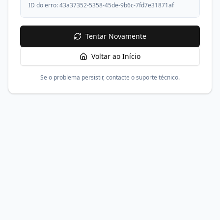
ID do erro:
43a37352-5358-45de-9b6c-7fd7e31871af
Tentar Novamente
Voltar ao Início
Se o problema persistir, contacte o suporte técnico.