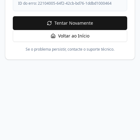
ID do erro:
22104005-64f2-42cb-bd76-1ddbd1000464
Tentar Novamente
Voltar ao Início
Se o problema persistir, contacte o suporte técnico.