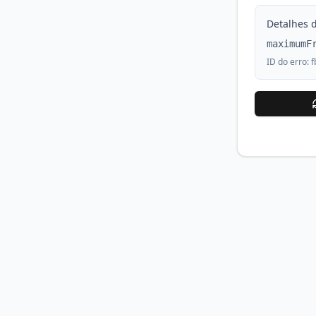
Detalhes d
maximumF
ID do erro:
f