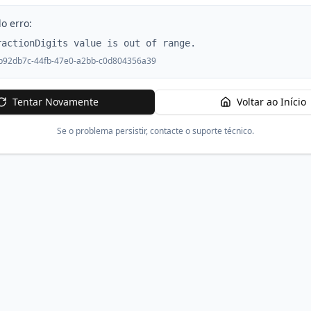
o erro:
ractionDigits value is out of range.
b92db7c-44fb-47e0-a2bb-c0d804356a39
Tentar Novamente
Voltar ao Início
Se o problema persistir, contacte o suporte técnico.