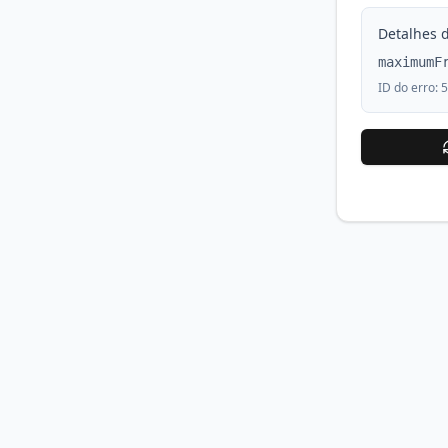
Detalhes d
maximumF
ID do erro:
5