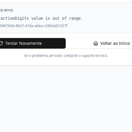
o erro:
ractionDigits value is out of range.
0967b06-8b37-47da-a0ea-c28b3e01327f
Tentar Novamente
Voltar ao Início
Se o problema persistir, contacte o suporte técnico.