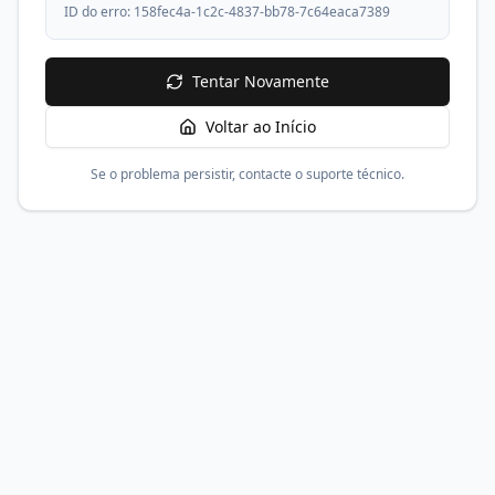
ID do erro:
158fec4a-1c2c-4837-bb78-7c64eaca7389
Tentar Novamente
Voltar ao Início
Se o problema persistir, contacte o suporte técnico.