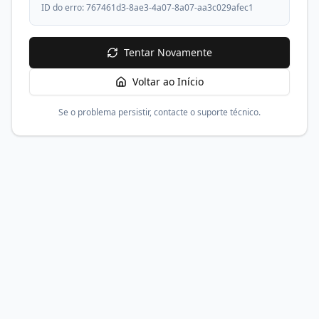
ID do erro:
767461d3-8ae3-4a07-8a07-aa3c029afec1
Tentar Novamente
Voltar ao Início
Se o problema persistir, contacte o suporte técnico.