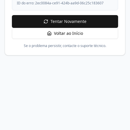
ID do erro:
2ec0084a-ce91-424b-aa9d-06c25c183607
Tentar Novamente
Voltar ao Início
Se o problema persistir, contacte o suporte técnico.