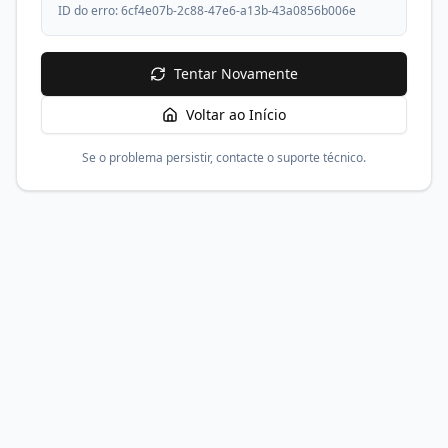
ID do erro:
6cf4e07b-2c88-47e6-a13b-43a0856b006e
Tentar Novamente
Voltar ao Início
Se o problema persistir, contacte o suporte técnico.