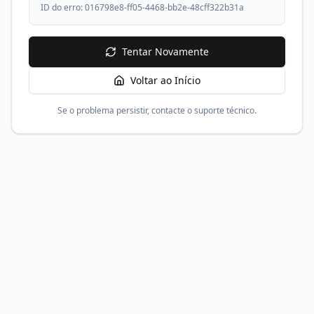
ID do erro:
016798e8-ff05-4468-bb2e-48cff322b31a
Tentar Novamente
Voltar ao Início
Se o problema persistir, contacte o suporte técnico.