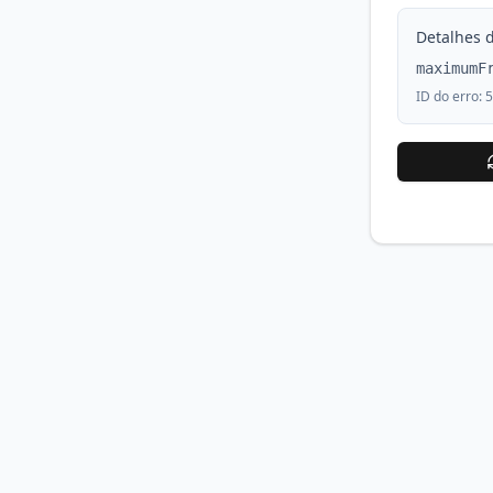
Detalhes d
maximumF
ID do erro:
5