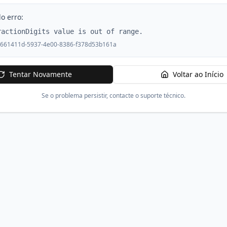
o erro:
ractionDigits value is out of range.
661411d-5937-4e00-8386-f378d53b161a
Tentar Novamente
Voltar ao Início
Se o problema persistir, contacte o suporte técnico.