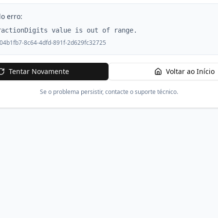
o erro:
ractionDigits value is out of range.
04b1fb7-8c64-4dfd-891f-2d629fc32725
Tentar Novamente
Voltar ao Início
Se o problema persistir, contacte o suporte técnico.