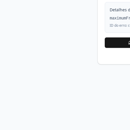
Detalhes d
maximumF
ID do erro:
c