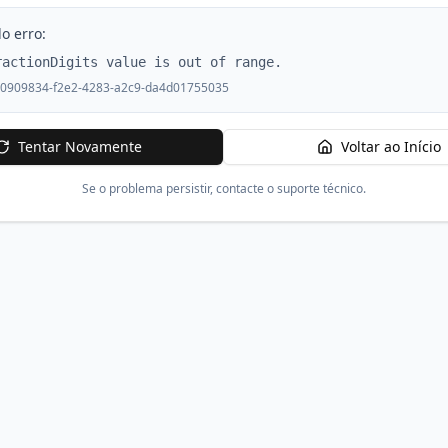
o erro:
ractionDigits value is out of range.
0909834-f2e2-4283-a2c9-da4d01755035
Tentar Novamente
Voltar ao Início
Se o problema persistir, contacte o suporte técnico.