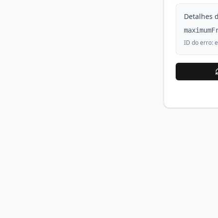
Detalhes d
maximumF
ID do erro:
e