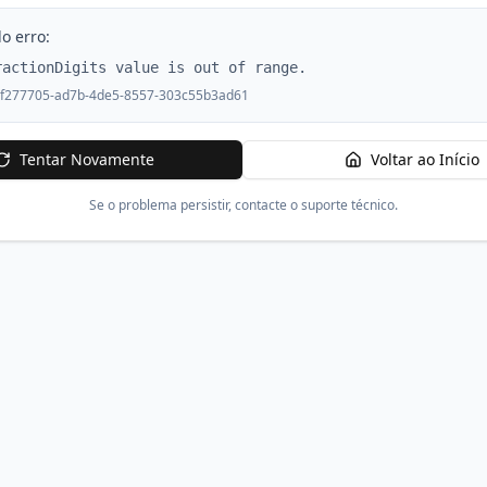
o erro:
ractionDigits value is out of range.
f277705-ad7b-4de5-8557-303c55b3ad61
Tentar Novamente
Voltar ao Início
Se o problema persistir, contacte o suporte técnico.