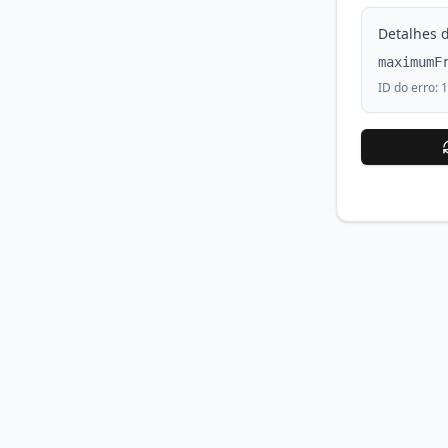
Detalhes d
maximumF
ID do erro:
1