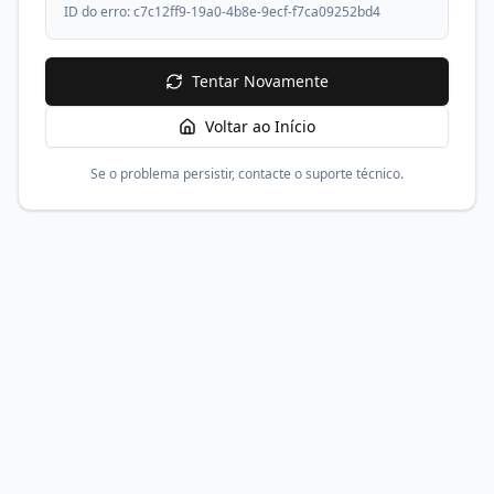
ID do erro:
c7c12ff9-19a0-4b8e-9ecf-f7ca09252bd4
Tentar Novamente
Voltar ao Início
Se o problema persistir, contacte o suporte técnico.