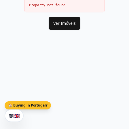
Property not found
Ver Imóveis
🏠 Buying in Portugal?
🇬🇧