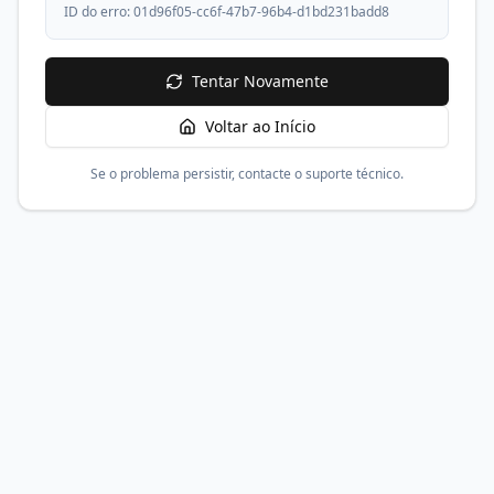
ID do erro:
01d96f05-cc6f-47b7-96b4-d1bd231badd8
Tentar Novamente
Voltar ao Início
Se o problema persistir, contacte o suporte técnico.