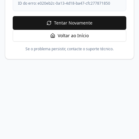
ID do erro:
e020eb2c-0a13-4d18-ba47-cfc277871850
Tentar Novamente
Voltar ao Início
Se o problema persistir, contacte o suporte técnico.