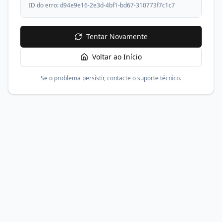
ID do erro:
d94e9e16-2e3d-4bf1-bd67-310773f7c1c7
Tentar Novamente
Voltar ao Início
Se o problema persistir, contacte o suporte técnico.